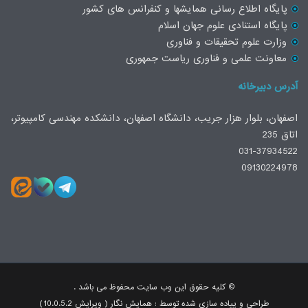
پایگاه اطلاع رسانی همایشها و کنفرانس های کشور
پایگاه استنادی علوم جهان اسلام
وزارت علوم تحقیقات و فناوری
معاونت علمی و فناوری ریاست جمهوری
آدرس دبیرخانه
اصفهان، بلوار هزار جریب، دانشگاه اصفهان، دانشکده مهندسی کامپیوتر،
اتاق 235
031-37934522
09130224978
© کلیه حقوق این وب سایت محفوظ می باشد .
طراحی و پیاده سازی شده توسط : همایش نگار ( ویرایش 10.0.5.2)