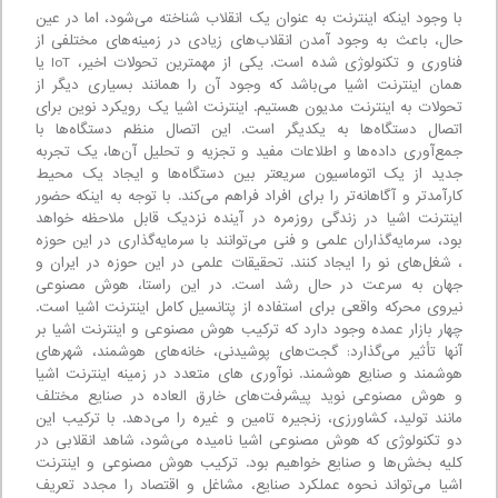
با وجود اینکه اینترنت به عنوان یک انقلاب شناخته می‌شود، اما در عین
حال، باعث به وجود آمدن انقلاب‌های زیادی در زمینه‌های مختلفی از
فناوری و تکنولوژی شده است. یکی از مهمترین تحولات اخیر، IoT یا
همان اینترنت اشیا می‌باشد که وجود آن را همانند بسیاری دیگر از
تحولات به اینترنت مدیون هستیم. اینترنت اشیا یک رویکرد نوین برای
اتصال دستگاه‌ها به یکدیگر است. این اتصال منظم دستگاه‌ها با
جمع‌آوری داده‌ها و اطلاعات مفید و تجزیه و تحلیل آن‌ها، یک تجربه
جدید از یک اتوماسیون سریعتر بین دستگاه‌ها و ایجاد یک محیط
کارآمدتر و آگاهانه‌تر را برای افراد فراهم می‌کند. با توجه به اینکه حضور
اینترنت اشیا در زندگی روزمره در آینده نزدیک قابل ملاحظه خواهد
بود، سرمایه‌گذاران علمی و فنی می‌توانند با سرمایه‌گذاری در این حوزه
، شغل‌های نو را ایجاد کنند. تحقیقات علمی در این حوزه در ایران و
جهان به سرعت در حال رشد است. در این راستا، هوش مصنوعی
نیروی محرکه واقعی برای استفاده از پتانسیل کامل اینترنت اشیا است.
چهار بازار عمده وجود دارد که ترکیب هوش مصنوعی و اینترنت اشیا بر
آنها تأثیر می‌گذارد: گجت‌های پوشیدنی، خانه‌های هوشمند، شهرهای
هوشمند و صنایع هوشمند. نوآوری ‌های متعدد در زمینه اینترنت اشیا
و هوش مصنوعی نوید پیشرفت‌های خارق العاده در صنایع مختلف
مانند تولید، کشاورزی، زنجیره تامین و غیره را می‌دهد. با ترکیب این
دو تکنولوژی که هوش مصنوعی اشیا نامیده می‌شود، شاهد انقلابی در
کلیه بخش‌ها و صنایع خواهیم بود. ترکیب هوش مصنوعی و اینترنت
اشیا می‌تواند نحوه عملکرد صنایع، مشاغل و اقتصاد را مجدد تعریف