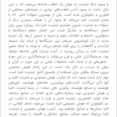
با وجود اینکه اینترنت به عنوان یک انقلاب شناخته می‌شود، اما در عین
حال، باعث به وجود آمدن انقلاب‌های زیادی در زمینه‌های مختلفی از
فناوری و تکنولوژی شده است. یکی از مهمترین تحولات اخیر، IoT یا
همان اینترنت اشیا می‌باشد که وجود آن را همانند بسیاری دیگر از
تحولات به اینترنت مدیون هستیم. اینترنت اشیا یک رویکرد نوین برای
اتصال دستگاه‌ها به یکدیگر است. این اتصال منظم دستگاه‌ها با
جمع‌آوری داده‌ها و اطلاعات مفید و تجزیه و تحلیل آن‌ها، یک تجربه
جدید از یک اتوماسیون سریعتر بین دستگاه‌ها و ایجاد یک محیط
کارآمدتر و آگاهانه‌تر را برای افراد فراهم می‌کند. با توجه به اینکه حضور
اینترنت اشیا در زندگی روزمره در آینده نزدیک قابل ملاحظه خواهد
بود، سرمایه‌گذاران علمی و فنی می‌توانند با سرمایه‌گذاری در این حوزه
، شغل‌های نو را ایجاد کنند. تحقیقات علمی در این حوزه در ایران و
جهان به سرعت در حال رشد است. در این راستا، هوش مصنوعی
نیروی محرکه واقعی برای استفاده از پتانسیل کامل اینترنت اشیا است.
چهار بازار عمده وجود دارد که ترکیب هوش مصنوعی و اینترنت اشیا بر
آنها تأثیر می‌گذارد: گجت‌های پوشیدنی، خانه‌های هوشمند، شهرهای
هوشمند و صنایع هوشمند. نوآوری ‌های متعدد در زمینه اینترنت اشیا
و هوش مصنوعی نوید پیشرفت‌های خارق العاده در صنایع مختلف
مانند تولید، کشاورزی، زنجیره تامین و غیره را می‌دهد. با ترکیب این
دو تکنولوژی که هوش مصنوعی اشیا نامیده می‌شود، شاهد انقلابی در
کلیه بخش‌ها و صنایع خواهیم بود. ترکیب هوش مصنوعی و اینترنت
اشیا می‌تواند نحوه عملکرد صنایع، مشاغل و اقتصاد را مجدد تعریف